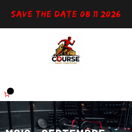
Aller
au
Save the date 08/11/2026
contenu
Inscription
Infos utiles
Parcours
Règlement
Partenaires
0