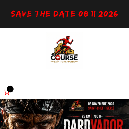
Aller
au
Save the date 08/11/2026
contenu
Inscription
Infos utiles
Parcours
Règlement
Partenaires
0