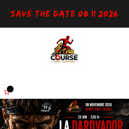
Aller
au
Save the date 08/11/2026
contenu
Inscription
Infos utiles
Parcours
Règlement
Partenaires
0