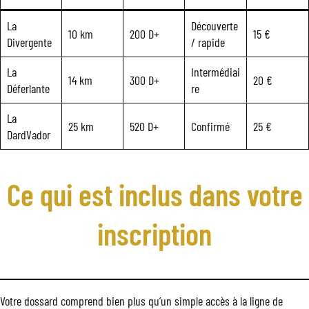
La
Découverte
10 km
200 D+
15 €
Divergente
/ rapide
La
Intermédiai
14 km
300 D+
20 €
Déferlante
re
La
25 km
520 D+
Confirmé
25 €
DardVador
Ce qui est inclus dans votre
inscription
Votre dossard comprend bien plus qu’un simple accès à la ligne de