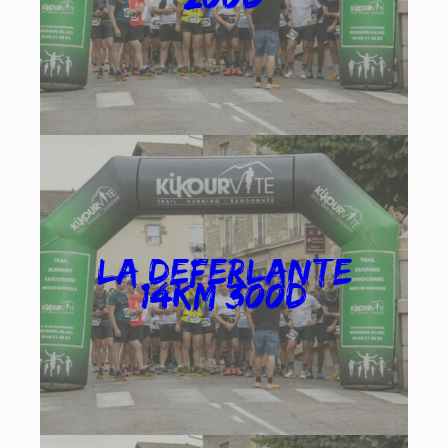
La deferlante
14km 300D