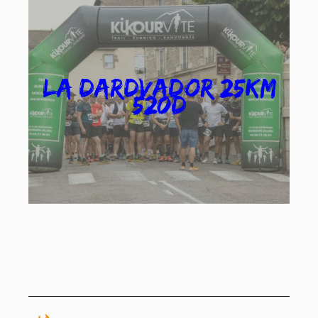
La dardvador 25km
520d