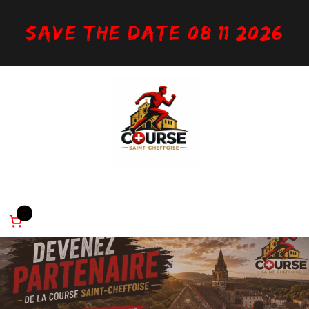
Aller
au
Save the date 08/11/2026
contenu
Inscription
Infos utiles
Parcours
Règlement
Partenaires
0