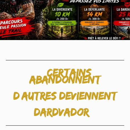
« Certains
abandonnent
D’autres deviennent
DardVador »